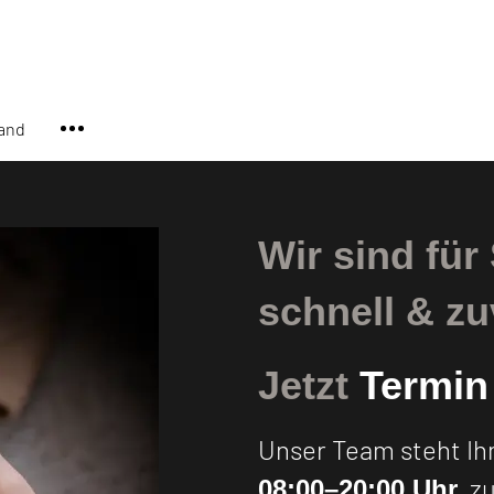
Autozentrum Frankenthal
and
Wir sind für
schnell & zu
Jetzt
Termi
Unser Team steht I
, z
08:00–20:00 Uhr