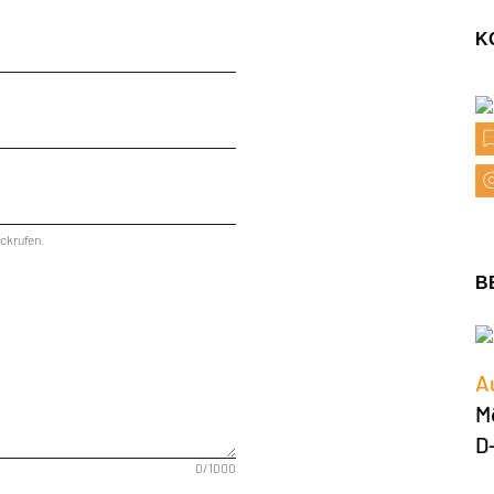
K
ckrufen.
B
A
M
D
0/1000